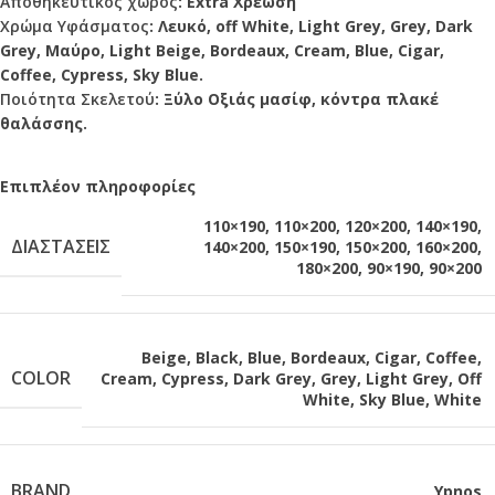
Αποθηκευτικός χώρος
: Extra Χρέωση
Χρώμα Υφάσματος
: Λευκό, off White, Light Grey, Grey, Dark
Grey, Μαύρο, Light Beige, Bordeaux, Cream, Blue, Cigar,
Coffee, Cypress, Sky Blue.
Ποιότητα Σκελετού
: Ξύλο Οξιάς μασίφ, κόντρα πλακέ
θαλάσσης.
Επιπλέον πληροφορίες
110×190
,
110×200
,
120×200
,
140×190
,
ΔΙΑΣΤΆΣΕΙΣ
140×200
,
150×190
,
150×200
,
160×200
,
180×200
,
90×190
,
90×200
Beige
,
Black
,
Blue
,
Bordeaux
,
Cigar
,
Coffee
,
COLOR
Cream
,
Cypress
,
Dark Grey
,
Grey
,
Light Grey
,
Off
White
,
Sky Blue
,
White
BRAND
Ypnos