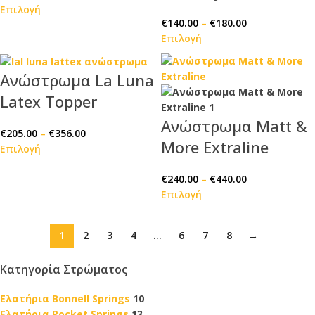
Επιλογή
€
140.00
–
€
180.00
Επιλογή
Ανώστρωμα La Luna
Latex Topper
Ανώστρωμα Matt &
€
205.00
–
€
356.00
More Extraline
Επιλογή
€
240.00
–
€
440.00
Επιλογή
1
2
3
4
…
6
7
8
→
Κατηγορία Στρώματος
Ελατήρια Bonnell Springs
10
Ελατήρια Pocket Springs
13