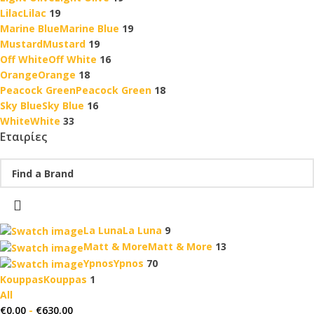
Lilac
Lilac
19
Marine Blue
Marine Blue
19
Mustard
Mustard
19
Off White
Off White
16
Orange
Orange
18
Peacock Green
Peacock Green
18
Sky Blue
Sky Blue
16
White
White
33
Εταιρίες
La Luna
La Luna
9
Matt & More
Matt & More
13
Ypnos
Ypnos
70
Kouppas
Kouppas
1
All
€
0.00
-
€
630.00