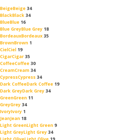
Beige
Beige
34
Black
Black
34
Blue
Blue
16
Blue Grey
Blue Grey
18
Bordeaux
Bordeaux
35
Brown
Brown
1
Ciel
Ciel
19
Cigar
Cigar
35
Coffee
Coffee
30
Cream
Cream
34
Cypress
Cypress
34
Dark Coffee
Dark Coffee
19
Dark Grey
Dark Grey
34
Green
Green
11
Grey
Grey
34
Ivory
Ivory
1
Jean
Jean
18
Light Green
Light Green
9
Light Grey
Light Grey
34
Light Olive
Light Olive
19