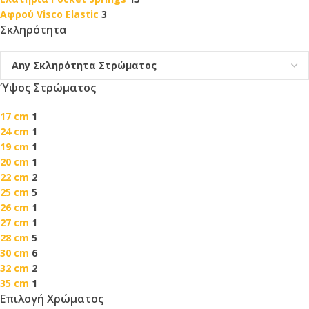
Αφρού Visco Elastic
3
Σκληρότητα
Ύψος Στρώματος
17 cm
1
24 cm
1
19 cm
1
20 cm
1
22 cm
2
25 cm
5
26 cm
1
27 cm
1
28 cm
5
30 cm
6
32 cm
2
35 cm
1
Επιλογή Χρώματος