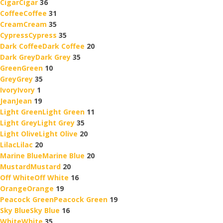
Cigar
Cigar
36
Coffee
Coffee
31
Cream
Cream
35
Cypress
Cypress
35
Dark Coffee
Dark Coffee
20
Dark Grey
Dark Grey
35
Green
Green
10
Grey
Grey
35
Ivory
Ivory
1
Jean
Jean
19
Light Green
Light Green
11
Light Grey
Light Grey
35
Light Olive
Light Olive
20
Lilac
Lilac
20
Marine Blue
Marine Blue
20
Mustard
Mustard
20
Off White
Off White
16
Orange
Orange
19
Peacock Green
Peacock Green
19
Sky Blue
Sky Blue
16
White
White
35