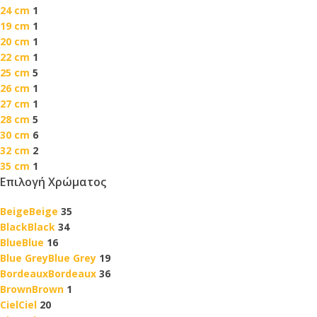
24 cm
1
19 cm
1
20 cm
1
22 cm
1
25 cm
5
26 cm
1
27 cm
1
28 cm
5
30 cm
6
32 cm
2
35 cm
1
Επιλογή Χρώματος
Beige
Beige
35
Black
Black
34
Blue
Blue
16
Blue Grey
Blue Grey
19
Bordeaux
Bordeaux
36
Brown
Brown
1
Ciel
Ciel
20