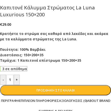
Καπιτονέ Κάλυμμα Στρώματος La Luna
Luxurious 150×200
€
29.00
Κρατήστε το στρώμα σας καθαρό από λεκέδες και ακάρεα
με τα καλύμματα στρώματος της La Luna.
Ποιότητα: 100% Βαμβάκι
Διαστάσεις: 150×200+35
Τεμάχια: 1 Καπιτονέ επίστρωμα 150×200+35
3 σε απόθεμα
-
+
ΠΡΟΣΘΉΚΗ ΣΤΟ ΚΑΛΆΘΙ
ΠΕΡΙΓΡΑΦΉ
ΕΠΙΠΛΈΟΝ ΠΛΗΡΟΦΟΡΊΕΣ
ΑΞΙΟΛΟΓΉΣΕΙΣ (0)
ABOUT BRAND
SHIPPING & DELIVERY