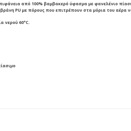
ε επιφάνεια από 100% βαμβακερό ύφασμα με φανελένιο πία
μβράνη PU με πόρους που επιτρέπουν στα μόρια του αέρα ν
ία νερού 60°
C.
πίασιμο