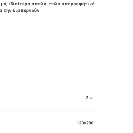
σιμο, ιδιαίτερα απαλό πολύ απορροφητικό
α την διαπερνούν.
2 κ.
120×200