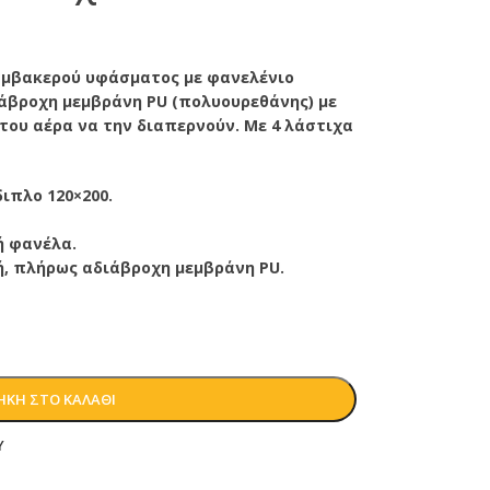
μβακερού υφάσματος με φανελένιο
άβροχη μεμβράνη PU (πολυουρεθάνης) με
του αέρα να την διαπερνούν. Με 4 λάστιχα
ιπλο 120×200.
ή φανέλα.
κή, πλήρως αδιάβροχη μεμβράνη PU.
ΚΗ ΣΤΟ ΚΑΛΆΘΙ
Y