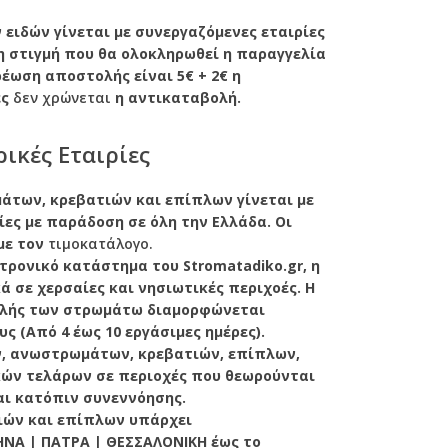
ειδών γίνεται με συνεργαζόμενες εταιρίες
η στιγμή που θα ολοκληρωθεί η παραγγελία
χρέωση αποστολής είναι 5€ + 2€ η
ές
δεν χρώνεται
η αντικαταβολή.
ικές Εταιρίες
των, κρεβατιών και επίπλων γίνεται με
ες με παράδοση σε όλη την Ελλάδα. Οι
με τον
τιμοκατάλογο.
τρονικό κατάστημα του Stromatadiko.gr, η
 σε χερσαίες και νησιωτικές περιχοές. Η
ολής των στρωμάτω διαμορφώνεται
ς (Από 4 έως 10 εργάσιμες ημέρες).
, ανωστρωμάτων, κρεβατιών, επίπλων,
ών τελάρων σε περιοχές που θεωρούνται
αι κατόπιν συνεννόησης.
ιών και επίπλων υπάρχει
ΝΑ | ΠΑΤΡΑ | ΘΕΣΣΑΛΟΝΙΚΗ έως το