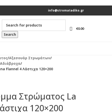
info@stromatadiko.gr
€
0.00
Search
ατος
/
Αξεσουάρ Στρωμάτων
/
 Αδιάβροχα
/
a Flannel 4 Λάστιχα 120×200
μμα Στρώματος La
Λάστιχα 120×200