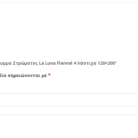
υμμα Στρώματος La Luna Flannel 4 Λάστιχα 120×200”
*
δία σημειώνονται με