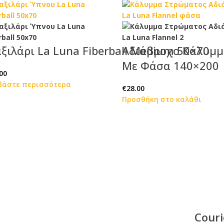
ξιλάρι La Luna Fiberball Medium 50×70
Αδιάβροχο Κάλυμμ
Με Φάσα 140×200
00
βάστε περισσότερα
€
28.00
Προσθήκη στο καλάθι
Couri