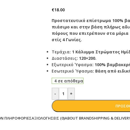
€
18.00
Προστατευτικό επίστρωμα 100% βα
πιάσιμο και στην βάση πλήρως αδι
πόρους που επιτρέπουν στα μόρια 
στίς 4 Γωνίες.
Τεμάχια
: 1 Κάλυμμα Στρώματος Ημίδ
Διαστάσεις
: 120×200.
Εξωτερικό Ύφασμα
: 100% βαμβακερ
Εσωτερικό Ύφασμα
: Βάση από ειδι
4 σε απόθεμα
-
+
ΠΡΟΣΘΉ
ΟΝ ΠΛΗΡΟΦΟΡΊΕΣ
ΑΞΙΟΛΟΓΉΣΕΙΣ (0)
ABOUT BRAND
SHIPPING & DELIVER