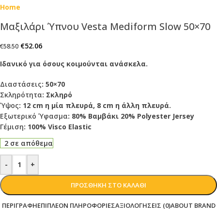
Μαξιλάρι Ύπνου Vesta Mediform Slow 50×70
€
52.06
€
58.50
Ιδανικό για όσους κοιμούνται ανάσκελα.
Διαστάσεις
: 50×70
Σκληρότητα
: Σκληρό
Ύψος
: 12 cm η μία πλευρά, 8 cm η άλλη πλευρά.
Εξωτερικό Ύφασμα
: 80% Βαμβάκι 20% Polyester Jersey
Γέμιση
: 100% Visco Elastic
2 σε απόθεμα
-
+
ΠΡΟΣΘΉΚΗ ΣΤΟ ΚΑΛΆΘΙ
ΠΕΡΙΓΡΑΦΉ
ΕΠΙΠΛΈΟΝ ΠΛΗΡΟΦΟΡΊΕΣ
ΑΞΙΟΛΟΓΉΣΕΙΣ (0)
ABOUT BRAND