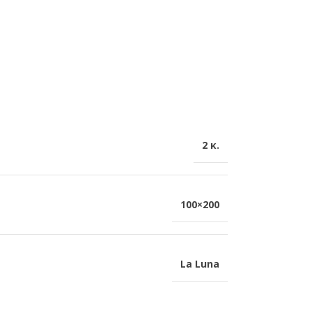
2 κ.
100×200
La Luna