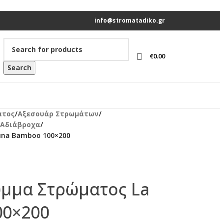
info@stromatadiko.gr
€
0.00
Search
ατος
/
Αξεσουάρ Στρωμάτων
/
 Αδιάβροχα
/
una Bamboo 100×200
μμα Στρώματος La
00×200