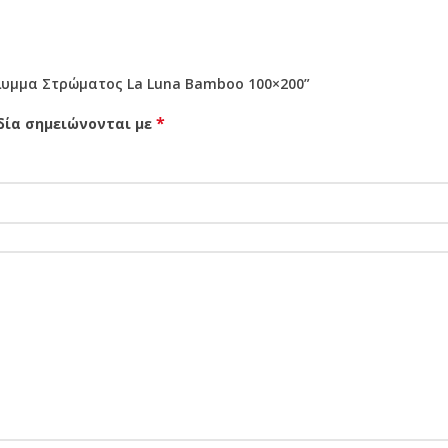
λυμμα Στρώματος La Luna Bamboo 100×200”
*
δία σημειώνονται με