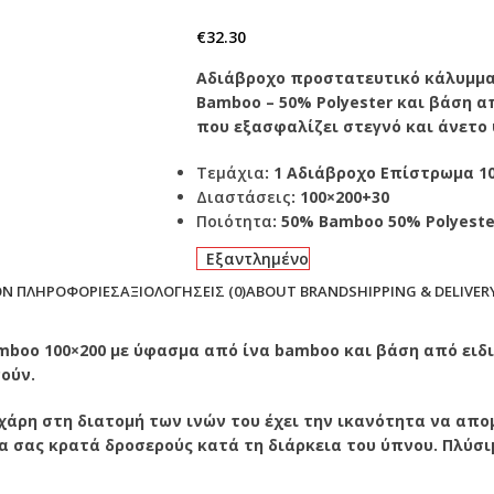
€
32.30
Αδιάβροχο προστατευτικό κάλυμμα
Bamboo – 50% Polyester και βάση α
που εξασφαλίζει στεγνό και άνετο
Τεμάχια
: 1 Αδιάβροχο Επίστρωμα 1
Διαστάσεις
: 100×200+30
Ποιότητα
: 50% Bamboo 50% Polyeste
Εξαντλημένο
ΟΝ ΠΛΗΡΟΦΟΡΊΕΣ
ΑΞΙΟΛΟΓΉΣΕΙΣ (0)
ABOUT BRAND
SHIPPING & DELIVER
boo 100×200 με ύφασμα από ίνα bamboo και βάση από ειδι
ούν.
άρη στη διατομή των ινών του έχει την ικανότητα να απο
α σας κρατά δροσερούς κατά τη διάρκεια του ύπνου. Πλύσι