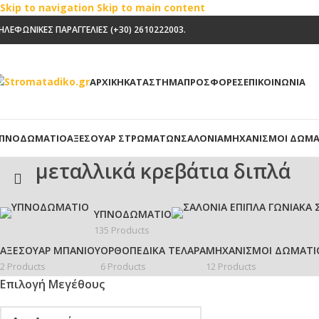
Skip to navigation
Skip to main content
ΗΛΕΦΩΝΙΚΕΣ ΠΑΡΑΓΓΕΛΙΕΣ (+30) 2610222003.
ΑΡΧΙΚΗ
ΚΑΤΑΣΤΗΜΑ
ΠΡΟΣΦΟΡΕΣ
ΕΠΙΚΟΙΝΩΝΙΑ
ΠΝΟΔΩΜΆΤΙΟ
ΑΞΕΣΟΥΆΡ ΣΤΡΩΜΆΤΩΝ
ΣΑΛΌΝΙΑ
ΜΗΧΑΝΙΣΜΟΊ ΔΩΜΑ
μεταλλικά κρεβάτια διπλά
ΥΠΝΟΔΩΜΆΤΙΟ
135 Products
ΑΞΕΣΟΥΆΡ ΜΠΆΝΙΟΥ
ΟΡΘΟΠΕΔΙΚΆ ΤΕΛΆΡΑ
ΜΗΧΑΝΙΣΜΟΊ ΔΩΜΑΤΊ
2 Products
6 Products
12 Products
Επιλογή Μεγέθους