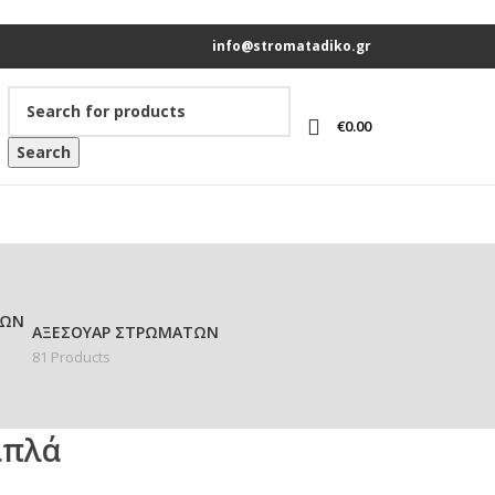
info@stromatadiko.gr
€
0.00
Search
ΑΞΕΣΟΥΆΡ ΣΤΡΩΜΆΤΩΝ
81 Products
ιπλά