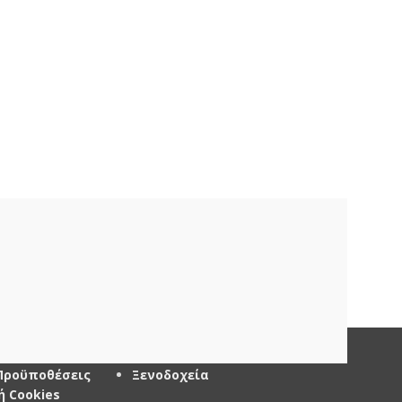
ΦΟΡΙΕΣ
ΞΕΝΟΔΟΧΕΙΑ – AIRBNB
Προϋποθέσεις
Ξενοδοχεία
ή Cookies