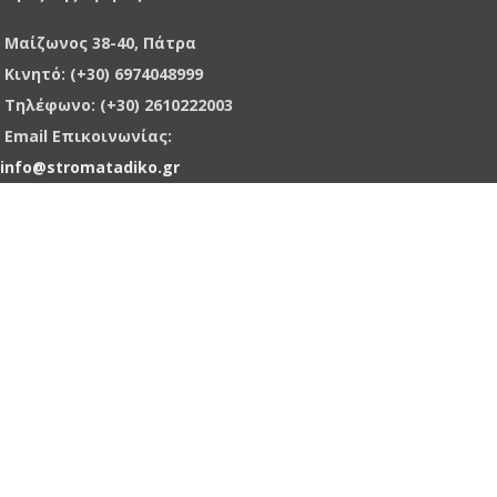
Μαίζωνος 38-40, Πάτρα
Κινητό: (+30) 6974048999
Τηλέφωνο: (+30) 2610222003
Email Επικοινωνίας:
info@stromatadiko.gr
ματα
ηρίων
ll
gs