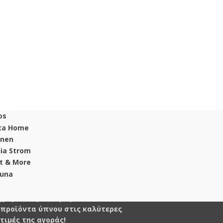
Στο Στρωματάδικο θα βρεις
χειροποίητα στρώματα και άλλα
προϊόντα ύπνου στις καλύτερες
τιμές της αγοράς!