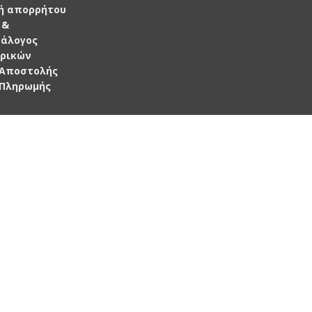
ή απορρήτου
 &
τάλογος
ρικών
 Αποστολής
 Πληρωμής