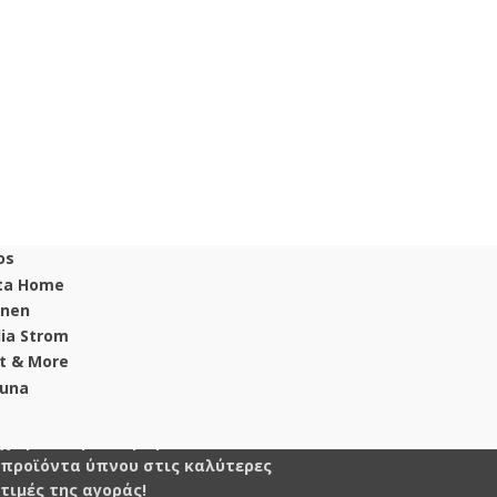
Στο Στρωματάδικο θα βρεις
χειροποίητα στρώματα και άλλα
προϊόντα ύπνου στις καλύτερες
τιμές της αγοράς!