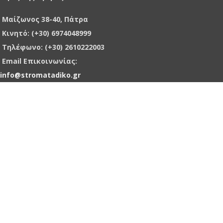
Μαίζωνος 38-40, Πάτρα
Κινητό: (+30) 6974048999
Τηλέφωνο: (+30) 2610222003
Email Επικοινωνίας:
info@stromatadiko.gr
ματα
ηρίων
ll
gs