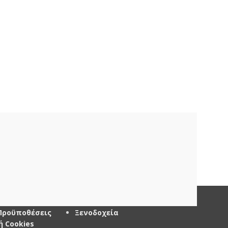
ΦΟΡΙΕΣ
ΞΕΝΟΔΟΧΕΙΑ – AIRBNB
Προϋποθέσεις
Ξενοδοχεία
ή Cookies