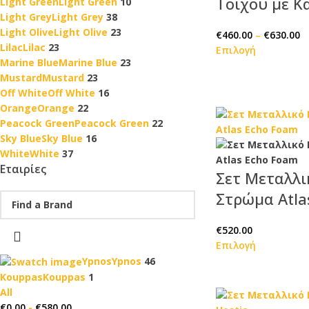
Τοίχου με Κ
Light Green
Light Green
10
Light Grey
Light Grey
38
Light Olive
Light Olive
23
€
460.00
–
€
630.00
Lilac
Lilac
23
Επιλογή
Marine Blue
Marine Blue
23
Mustard
Mustard
23
Off White
Off White
16
Orange
Orange
22
Peacock Green
Peacock Green
22
Sky Blue
Sky Blue
16
White
White
37
Εταιρίες
Σετ Μεταλλι
Στρώμα Atla
€
520.00
Επιλογή
Ypnos
Ypnos
46
Kouppas
Kouppas
1
All
€
0.00
-
€
580.00