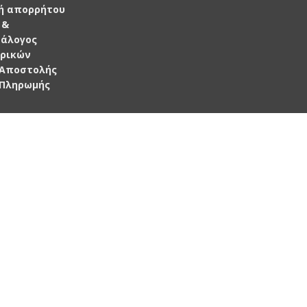
ή απορρήτου
 &
τάλογος
ρικών
 Αποστολής
 Πληρωμής