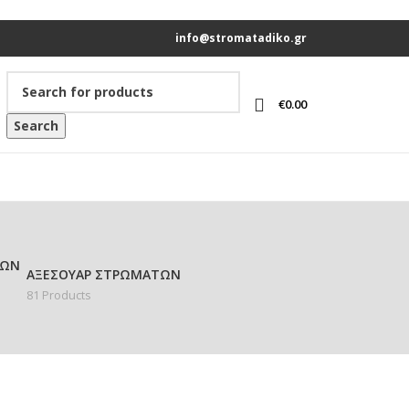
info@stromatadiko.gr
€
0.00
Search
ΑΞΕΣΟΥΆΡ ΣΤΡΩΜΆΤΩΝ
81 Products