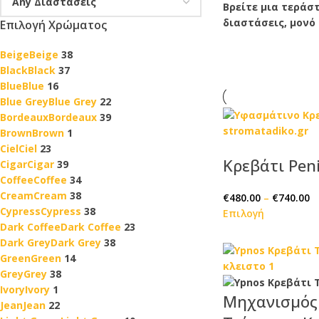
Βρείτε μια τεράσ
διαστάσεις, μονό
Επιλογή Χρώματος
Beige
Beige
38
Black
Black
37
Blue
Blue
16
Blue Grey
Blue Grey
22
Bordeaux
Bordeaux
39
Brown
Brown
1
Ciel
Ciel
23
Κρεβάτι Pen
Cigar
Cigar
39
Coffee
Coffee
34
Cream
Cream
38
€
480.00
–
€
740.00
Cypress
Cypress
38
Επιλογή
Dark Coffee
Dark Coffee
23
Dark Grey
Dark Grey
38
Green
Green
14
Grey
Grey
38
Ivory
Ivory
1
Μηχανισμός 
Jean
Jean
22