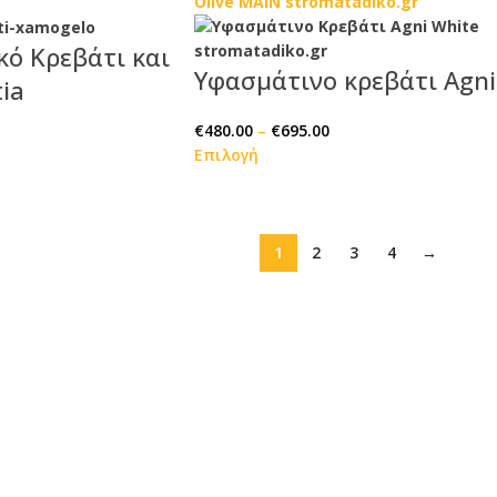
κό Κρεβάτι και
Υφασμάτινο κρεβάτι Agni
ia
€
480.00
–
€
695.00
Επιλογή
1
2
3
4
→