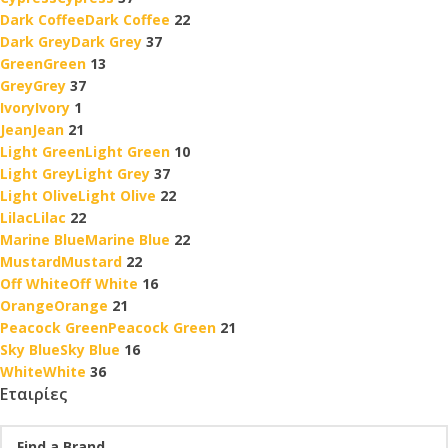
Dark Coffee
Dark Coffee
22
Dark Grey
Dark Grey
37
Green
Green
13
Grey
Grey
37
Ivory
Ivory
1
Jean
Jean
21
Light Green
Light Green
10
Light Grey
Light Grey
37
Light Olive
Light Olive
22
Lilac
Lilac
22
Marine Blue
Marine Blue
22
Mustard
Mustard
22
Off White
Off White
16
Orange
Orange
21
Peacock Green
Peacock Green
21
Sky Blue
Sky Blue
16
White
White
36
Εταιρίες